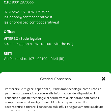
C.F.
: 80012870566
0761/252115
-
0761/253577
lazionord@confcooperative.it
lazionord@pec.confcooperative.it
Offices
VITERBO (Sede legale)
Strada Poggino n. 76 - 01100 - Viterbo (VT)
RIETI
Via Paolessi n. 107 - 02100 - Rieti (RI)
Useful Information
Gestisci Consenso
Privacy policy
Per fornire le migliori esperienze, utilizziamo tecnologie come i cookie
per memorizzare e/o accedere alle informazioni del dispositivo. Il
Cookie policy
consenso a queste tecnologie ci permetterà di elaborare dati come il
comportamento di navigazione o ID unici su questo sito. Non
acconsentire o ritirare il consenso può influire negativamente su alcune