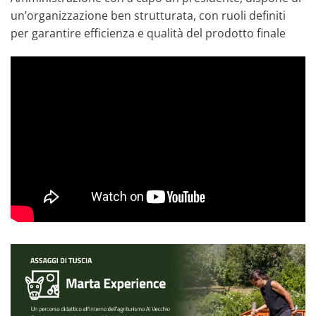
un’organizzazione ben strutturata, con ruoli definiti
per garantire efficienza e qualità del prodotto finale