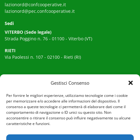
lazionord@confcooperative.it
lazionord@pec.confcooperative.it
Sedi
VITERBO (Sede legale)
Strada Poggino n. 76 - 01100 - Viterbo (VT)
RIETI
Via Paolessi n. 107 - 02100 - Rieti (RI)
Info utili
Gestisci Consenso
Privacy policy
Per fornire le migliori esperienze, utilizziamo tecnologie come i cookie
per memorizzare e/o accedere alle informazioni del dispositivo. Il
Cookie policy
consenso a queste tecnologie ci permetterà di elaborare dati come il
comportamento di navigazione o ID unici su questo sito. Non
acconsentire o ritirare il consenso può influire negativamente su alcune
Canali social
caratteristiche e funzioni.